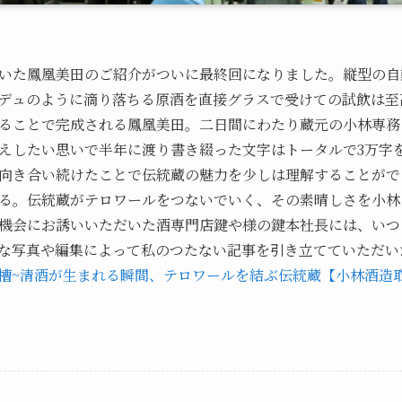
いた鳳凰美田のご紹介がついに最終回になりました。縦型の自
デュのように滴り落ちる原酒を直接グラスで受けての試飲は至
ることで完成される鳳凰美田。二日間にわたり蔵元の小林専務
えしたい思いで半年に渡り書き綴った文字はトータルで3万字
向き合い続けたことで伝統蔵の魅力を少しは理解することがで
る。伝統蔵がテロワールをつないでいく、その素晴しさを小林
機会にお誘いいただいた酒専門店鍵や様の鍵本社長には、いつ
な写真や編集によって私のつたない記事を引き立てていただい
槽~清酒が生まれる瞬間、テロワールを結ぶ伝統蔵【小林酒造取材