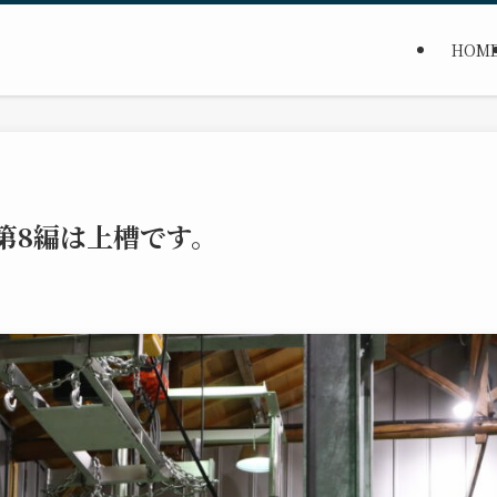
HOM
第8編は上槽です。